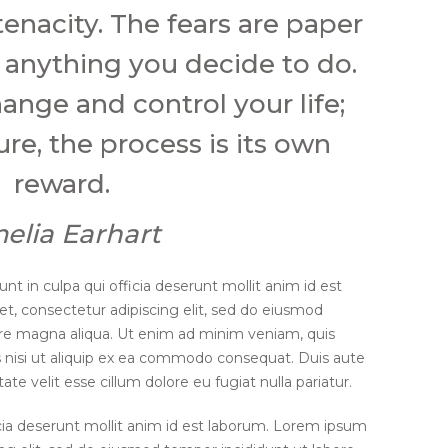
tenacity. The fears are paper
o anything you decide to do.
ange and control your life;
re, the process is its own
reward.
elia Earhart
nt in culpa qui officia deserunt mollit anim id est
t, consectetur adipiscing elit, sed do eiusmod
ore magna aliqua. Ut enim ad minim veniam, quis
s nisi ut aliquip ex ea commodo consequat. Duis aute
tate velit esse cillum dolore eu fugiat nulla pariatur.
icia deserunt mollit anim id est laborum. Lorem ipsum