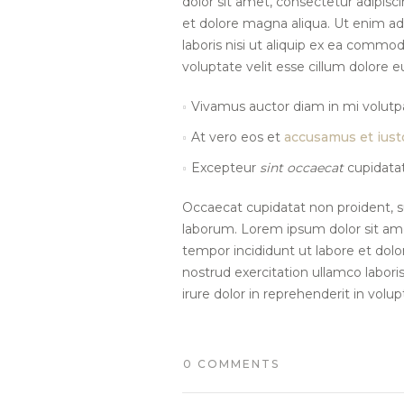
dolor sit amet, consectetur adipisc
et dolore magna aliqua. Ut enim ad
laboris nisi ut aliquip ex ea commod
voluptate velit esse cillum dolore eu
Vivamus auctor diam in mi volutpa
At vero eos et
accusamus et iust
Excepteur
sint occaecat
cupidatat
Occaecat cupidatat non proident, su
laborum. Lorem ipsum dolor sit ame
tempor incididunt ut labore et dol
nostrud exercitation ullamco labori
irure dolor in reprehenderit in volup
0 COMMENTS