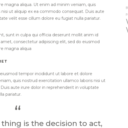
ore magna aliqua. Ut enim ad minim veniam, quis
B
s nisi ut aliquip ex ea commodo consequat. Duis aute
F
tate velit esse cillum dolore eu fugiat nulla pariatur.
, sunt in culpa qui officia deserunt mollit anim id
 amet, consectetur adipiscing elit, sed do eiusmod
ore magna aliqua
MET
o eiusmod tempor incididunt ut labore et dolore
am, quis nostrud exercitation ullamco laboris nisi ut
uis aute irure dolor in reprehenderit in voluptate
la pariatur.
 thing is the decision to act,