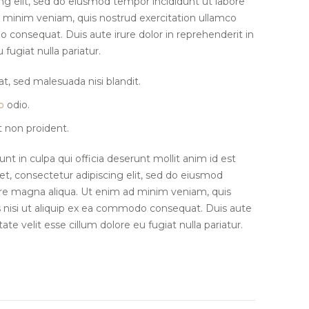
ing elit, sed do eiusmod tempor incididunt ut labore
 minim veniam, quis nostrud exercitation ullamco
o consequat. Duis aute irure dolor in reprehenderit in
 fugiat nulla pariatur.
t, sed malesuada nisi blandit.
o
odio.
 non proident.
nt in culpa qui officia deserunt mollit anim id est
t, consectetur adipiscing elit, sed do eiusmod
ore magna aliqua. Ut enim ad minim veniam, quis
s nisi ut aliquip ex ea commodo consequat. Duis aute
tate velit esse cillum dolore eu fugiat nulla pariatur.