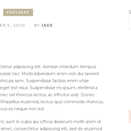
S
FEATURED
R 5, 2020
BY
JADE
ctetur adipiscing elit. Aenean interdum tempus
lacerat nec. Morbi bibendum enim non dui laoreet
ehicula sem. Suspendisse facilisis enim vitae
get est risus. Suspendisse mi ipsum, eleifend a
nec vel rhoncus lectus, ac efficitur erat. Donec
s. Phasellus euismod, lectus quis commodo rhoncus,
cus ex neque non est.
, sunt in culpa qui officia deserunt mollit anim id
 amet, consectetur adipiscing elit, sed do eiusmod