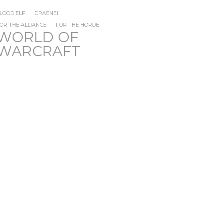
LOOD ELF
DRAENEI
OR THE ALLIANCE
FOR THE HORDE
WORLD OF
WARCRAFT