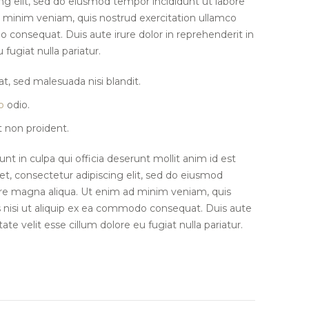
ing elit, sed do eiusmod tempor incididunt ut labore
 minim veniam, quis nostrud exercitation ullamco
o consequat. Duis aute irure dolor in reprehenderit in
 fugiat nulla pariatur.
t, sed malesuada nisi blandit.
o
odio.
 non proident.
nt in culpa qui officia deserunt mollit anim id est
t, consectetur adipiscing elit, sed do eiusmod
ore magna aliqua. Ut enim ad minim veniam, quis
s nisi ut aliquip ex ea commodo consequat. Duis aute
tate velit esse cillum dolore eu fugiat nulla pariatur.