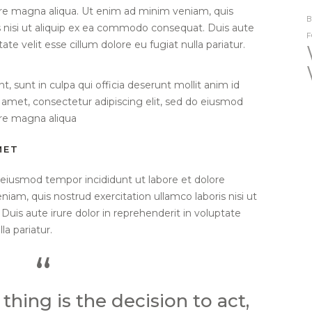
ore magna aliqua. Ut enim ad minim veniam, quis
B
s nisi ut aliquip ex ea commodo consequat. Duis aute
F
tate velit esse cillum dolore eu fugiat nulla pariatur.
, sunt in culpa qui officia deserunt mollit anim id
 amet, consectetur adipiscing elit, sed do eiusmod
ore magna aliqua
MET
o eiusmod tempor incididunt ut labore et dolore
am, quis nostrud exercitation ullamco laboris nisi ut
uis aute irure dolor in reprehenderit in voluptate
la pariatur.
 thing is the decision to act,