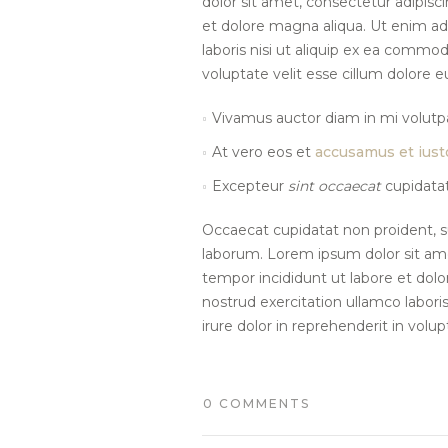
dolor sit amet, consectetur adipisc
et dolore magna aliqua. Ut enim ad
laboris nisi ut aliquip ex ea commod
voluptate velit esse cillum dolore eu
Vivamus auctor diam in mi volutpa
At vero eos et
accusamus et iust
Excepteur
sint occaecat
cupidatat
Occaecat cupidatat non proident, su
laborum. Lorem ipsum dolor sit ame
tempor incididunt ut labore et dol
nostrud exercitation ullamco labori
irure dolor in reprehenderit in volup
0 COMMENTS