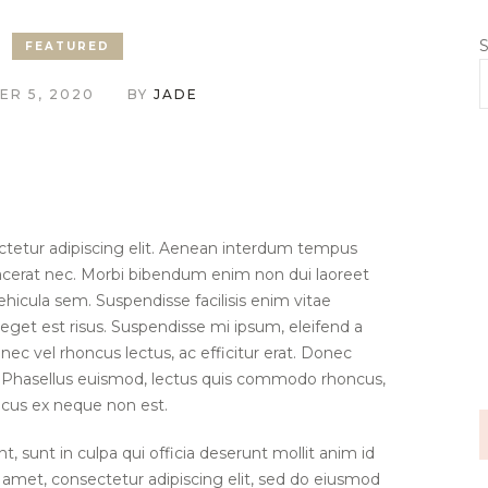
S
FEATURED
R 5, 2020
BY
JADE
ctetur adipiscing elit. Aenean interdum tempus
lacerat nec. Morbi bibendum enim non dui laoreet
ehicula sem. Suspendisse facilisis enim vitae
get est risus. Suspendisse mi ipsum, eleifend a
nec vel rhoncus lectus, ac efficitur erat. Donec
s. Phasellus euismod, lectus quis commodo rhoncus,
cus ex neque non est.
, sunt in culpa qui officia deserunt mollit anim id
 amet, consectetur adipiscing elit, sed do eiusmod