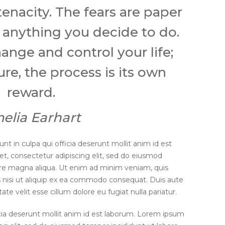
tenacity. The fears are paper
o anything you decide to do.
ange and control your life;
re, the process is its own
reward.
elia Earhart
nt in culpa qui officia deserunt mollit anim id est
t, consectetur adipiscing elit, sed do eiusmod
ore magna aliqua. Ut enim ad minim veniam, quis
s nisi ut aliquip ex ea commodo consequat. Duis aute
tate velit esse cillum dolore eu fugiat nulla pariatur.
icia deserunt mollit anim id est laborum. Lorem ipsum