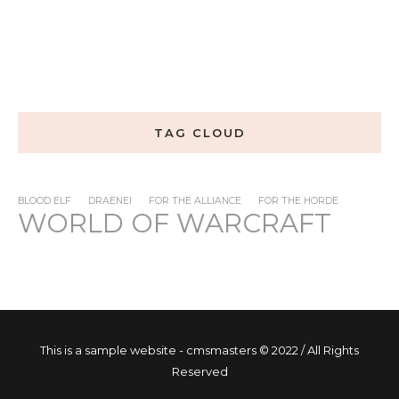
TAG CLOUD
BLOOD ELF
DRAENEI
FOR THE ALLIANCE
FOR THE HORDE
WORLD OF WARCRAFT
This is a sample website - cmsmasters © 2022 / All Rights
Reserved