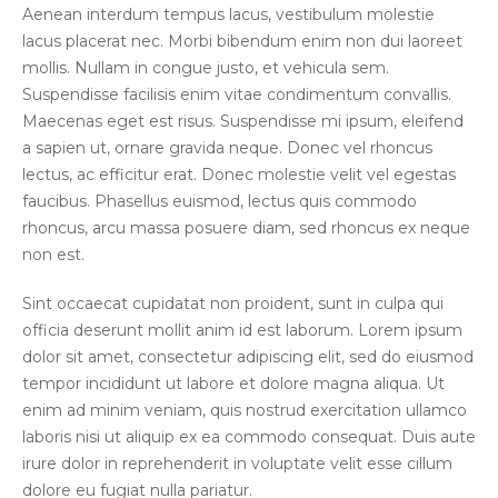
Aenean interdum tempus lacus, vestibulum molestie
lacus placerat nec. Morbi bibendum enim non dui laoreet
mollis. Nullam in congue justo, et vehicula sem.
Suspendisse facilisis enim vitae condimentum convallis.
Maecenas eget est risus. Suspendisse mi ipsum, eleifend
a sapien ut, ornare gravida neque. Donec vel rhoncus
lectus, ac efficitur erat. Donec molestie velit vel egestas
faucibus. Phasellus euismod, lectus quis commodo
rhoncus, arcu massa posuere diam, sed rhoncus ex neque
non est.
Sint occaecat cupidatat non proident, sunt in culpa qui
officia deserunt mollit anim id est laborum. Lorem ipsum
dolor sit amet, consectetur adipiscing elit, sed do eiusmod
tempor incididunt ut labore et dolore magna aliqua. Ut
enim ad minim veniam, quis nostrud exercitation ullamco
laboris nisi ut aliquip ex ea commodo consequat. Duis aute
irure dolor in reprehenderit in voluptate velit esse cillum
dolore eu fugiat nulla pariatur.